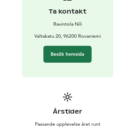
legendarisk och den mest kända lappska restaurangen
Ta kontakt
i världen.
Nili är också flerfaldigt prisbelönt i olika kategorier
Ravintola Nili
inom restaurang och service.
Ordet "nili" betecknar ett gammalt samiskt matförråd
Valtakatu 20, 96200 Rovaniemi
som byggdes högt uppe på en trästubbe.
Välkommen att uppleva det förtrollande Lappland!
Besök hemsida
Årstider
Passande upplevelse året runt