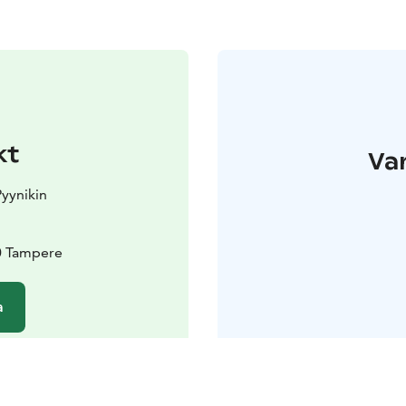
kt
Var
Pyynikin
0 Tampere
a