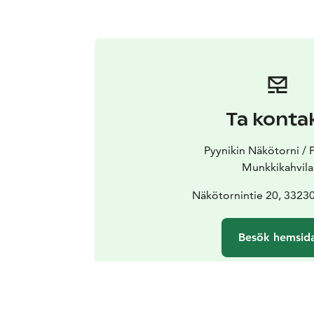
Ta konta
Pyynikin Näkötorni / 
Munkkikahvila
Näkötornintie 20, 3323
Besök hemsid