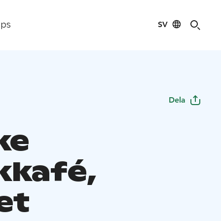
SV
ips
Dela
ke
kafé,
et