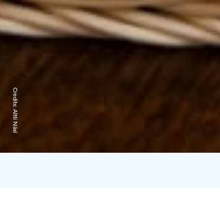
Credits:
Altti Näsi