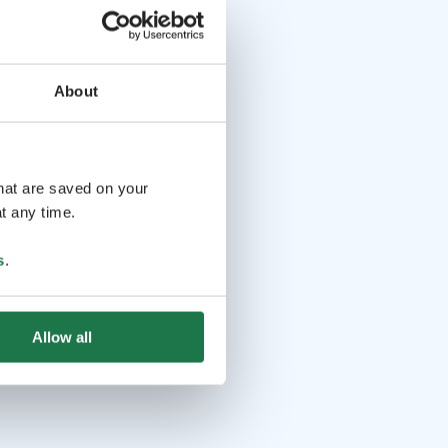
About
that are saved on your
t any time.
s
.
Allow all