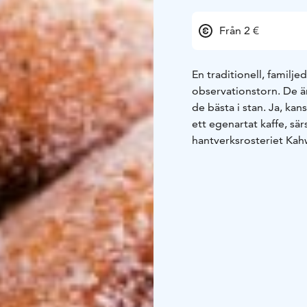
Från 2 €
En traditionell, familj
observationstorn. De ä
de bästa i stan. Ja, kan
ett egenartat kaffe, sä
hantverksrosteriet Ka
Kaféet öppnar alla året
till kaféet.