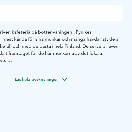
edriven kafeteria på bottenvåningen i Pynikes
r mest kända för sina munkar och många hävdar att de är
ske till och med de bästa i hela Finland. De serverar även
rskilt framtaget för de här munkarna av det lokala
hwe.
s dagar. På sommaren finns också en glasskiosk i anslutning
Läs hela beskrivningen