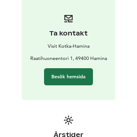
berömda bastion har renoverats för att idag kunna ta
emot besökare och användas som arena för
internationella evenemang.
Under sommaren går den årliga internationella
Ta kontakt
militärmusikfestivalen Hamina Tattoo av stapeln och
Fredrikshamn fylls till brädden av musikanter och
Visit Kotka-Hamina
musikälskare från hela världen. Här hittar du även
Finlands högsta flagga.
Raatihuoneentori 1, 49400 Hamina
Fredrikshamn kanske är en liten stad, men det finns
massor att se. Missa inte de vackra kyrkorna, som till
Besök hemsida
exempel den ortodoxa Petrus-Paulus-kyrkan i
nyklassisk stil. Den har bysantinska detaljer och kröns
av en klassisk lökkupol. Kyrkan ritades av arkitekten
Louis Visconti som även utformade Napoleons
mausoleum. För den konstintresserade finns även
fantastiska väggmålningar av Tove Jansson, på
Haminan Seurahuone, ett av Finlands äldsta hotell.
Årstider