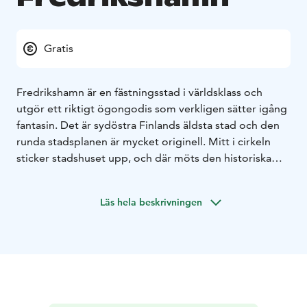
Gratis
Fredrikshamn är en fästningsstad i världsklass och
utgör ett riktigt ögongodis som verkligen sätter igång
fantasin. Det är sydöstra Finlands äldsta stad och den
runda stadsplanen är mycket originell. Mitt i cirkeln
sticker stadshuset upp, och där möts den historiska
stadskärnans gator, med sina färgglada hus, museer,
kyrkor, butiker och kaféer. Ta något att äta på Café
Läs hela beskrivningen
Huovila och vandra runt på de gamla
kullerstensgatorna. Men var uppmärksam så att du inte
går runt i cirklar!
I Fredrikshamn kan du se det mesta till fots. Promenera
Fästningsstigen för att se ruinerna av de gamla
fästningsvallarna från tidigt 1800-tal, och som byggdes
för att skydda staden från alla håll. Fredrikshamns