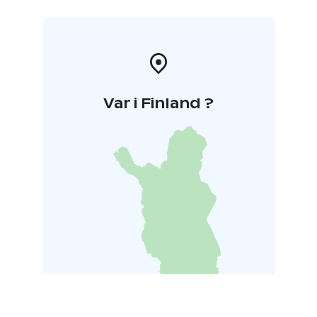
byggnad, med hundratals arkitekturvisningar varje år.
Finlandiahuset ingår i Finlands Alvar Aalto-rutt och är
en av de byggnader som den finska regeringen
föreslår för Unescos världsarvslista.
Var i Finland ?