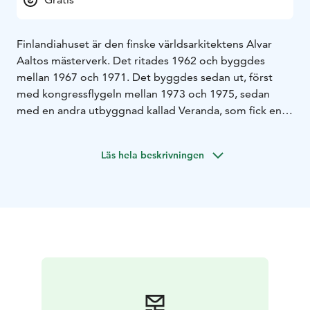
Finlandiahuset är den finske världsarkitektens Alvar
Aaltos mästerverk. Det ritades 1962 och byggdes
mellan 1967 och 1971. Det byggdes sedan ut, först
med kongressflygeln mellan 1973 och 1975, sedan
med en andra utbyggnad kallad Veranda, som fick en
festfylld invigning 2011.
Finlandiahuset uppvisar många av de idéer Alvar Aalto
Läs hela beskrivningen
experimenterade med under sitt livslånga intresse för
monumentala byggnader. Det är inget funktionellt
verk, om man med funktionell menar att en byggnads
utformning är helt grundad på dess praktiska
funktioner och de strukturmässiga lösningar som krävs
för dessa. Tvärtom är Finlandiahuset en dekorativt
utformad komposition av kubistiska former som
tillsammans bildar en mångfasetterad helhet. Inga av
elementen är dock helt och hållet dekorativa. Alvar
Aalto respekterade funktionalismen till en sådan grad