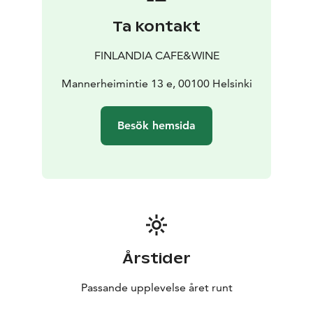
att han alltid hade en praktisk anledning till sina
Ta kontakt
formval. På Finlandiahuset är varje liten detalj tänjd till
bristningsgränsen. Varje liten belysningsarmatur, varje
FINLANDIA CAFE&WINE
möbel och alla paneler och golvmaterial är
specialdesignade och är resultatet av Alvar Aaltos
Mannerheimintie 13 e, 00100 Helsinki
erfarenhet under hans långa karriär som arkitekt. Han
använde vit marmor både utvändigt – där det stod i
Besök hemsida
bjärt kontrast med den svarta graniten – och invändigt.
Finlandiahuset är Finlands internationellt mest kända
kongress-, konsert- och evenemangsbyggnad, med
mer än 800 årliga evenemang. Finlandiahuset ligger vid
Tölöviken och Tölöviksparken i hjärtat av Helsingfors,
och erbjuder unika lokaler för möten och festmåltider
för småskaliga företagsevent, stora fester, utställningar
i världsklass, konserter med de största stjärnorna och
Årstider
internationella kongresser. Finlandiahuset är också ett
viktigt turistmål och dess arkitektur är förstås en
Passande upplevelse året runt
sevärdhet i sig själv – det är t Finlands mest kända