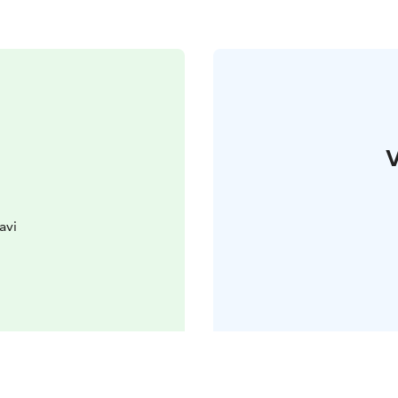
V
avi