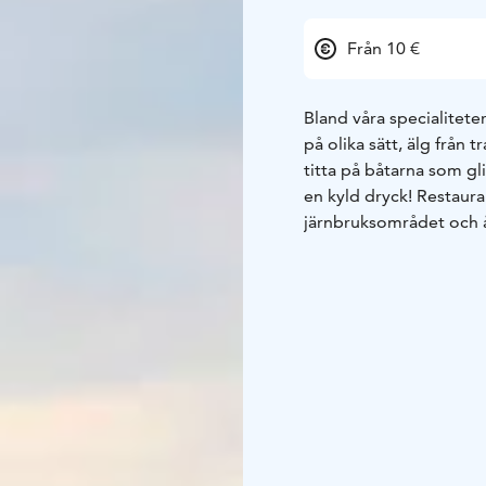
Från 10 €
Bland våra specialiteter
på olika sätt, älg från 
titta på båtarna som g
en kyld dryck! Restaura
järnbruksområdet och å
I restaurangen visas fot
Vi har öppet maj – sept