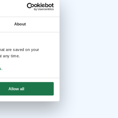
About
that are saved on your
t any time.
s
.
Allow all