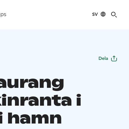
SV
ips
Dela
aurang
inranta i
i hamn