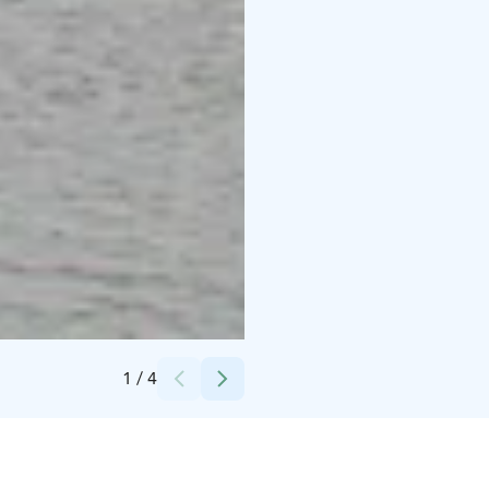
Credits:
SaimaaHoliday Oravi
1
/
4