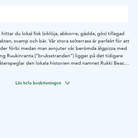
 hittar du lokal fisk (siklöja, abborre, gädda, gös) tillagad
trakten, svamp och bär. Vår stora solterrass är perfekt för att
lider förbi medan man avnjuter vår berömda älgpizza med
ng Ruukinranta (”bruksstranden”) ligger på det tidigare
terspeglar den lokala historien med namnet Rukki Beach.
ografier av Oravis järnbrukstid som är väl värda att se.
ember. Under vintern har vi öppet för sällskap på begäran.
Läs hela beskrivningen