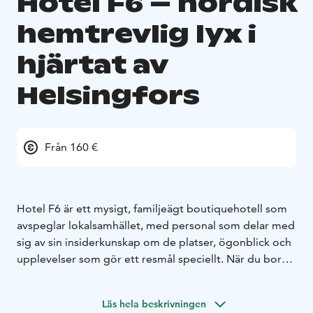
Hotel F6 – nordisk
hemtrevlig lyx i
hjärtat av
Helsingfors
Från 160 €
Hotel F6 är ett mysigt, familjeägt boutiquehotell som
avspeglar lokalsamhället, med personal som delar med
sig av sin insiderkunskap om de platser, ögonblick och
upplevelser som gör ett resmål speciellt. När du bor
på Hotel F6 kan du upptäcka dolda skatter som inte
alla känner till.
Läs hela beskrivningen