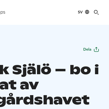
SV
ips
Dela
 Själö – bo i
at av
gårdshavet