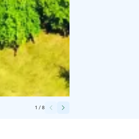
Credits:
Visit Seili
1
/
8