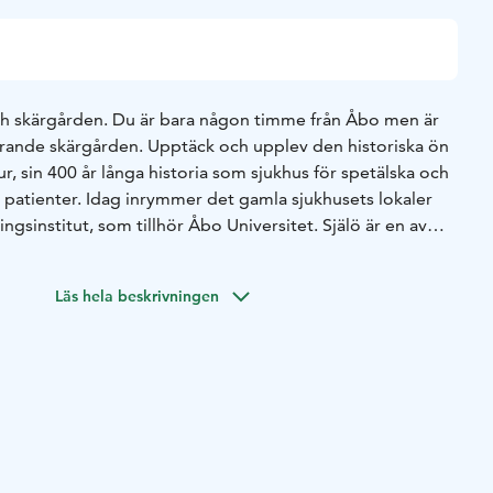
ch skärgården. Du är bara någon timme från Åbo men är
rande skärgården. Upptäck och upplev den historiska ön
ur, sin 400 år långa historia som sjukhus för spetälska och
patienter. Idag inrymmer det gamla sjukhusets lokaler
ngsinstitut, som tillhör Åbo Universitet. Själö är en av
ta platser och här finns restaurang, kafé, boende och
Läs hela beskrivningen