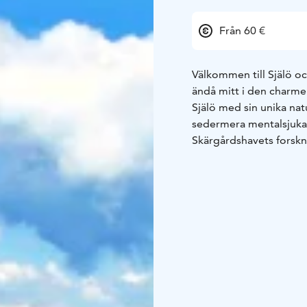
Från 60 €
Välkommen till Själö o
ändå mitt i den charme
Själö med sin unika nat
sedermera mentalsjuka 
Skärgårdshavets forskni
skärgårdens mest besök
guidade rundturer.