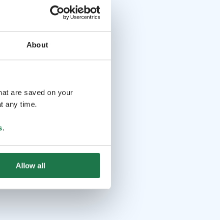
About
that are saved on your
t any time.
s
.
Allow all