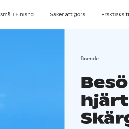
smål i Finland
Saker att göra
Praktiska t
Boende
Besök
hjärt
Skär