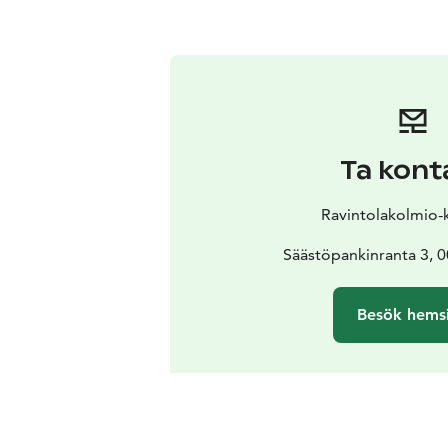
Ta kont
Ravintolakolmio-
Säästöpankinranta 3, 0
Besök hems