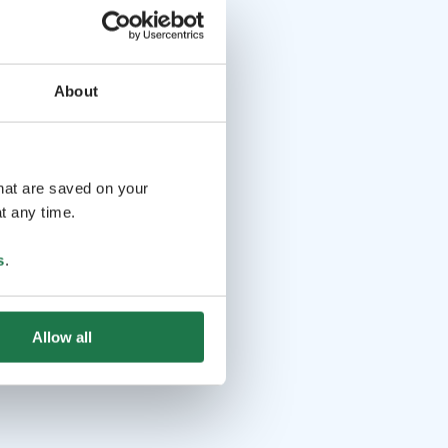
About
that are saved on your
t any time.
s
.
Allow all