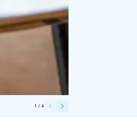
Credits:
Ravintolakolmio-konserni
1
/
4