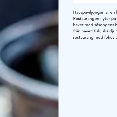
Havspaviljongen är en h
Restaurangen flyter p
havet med säsongens bä
från havet: fisk, skald
restaurang med fokus på
grönsaksrätter.