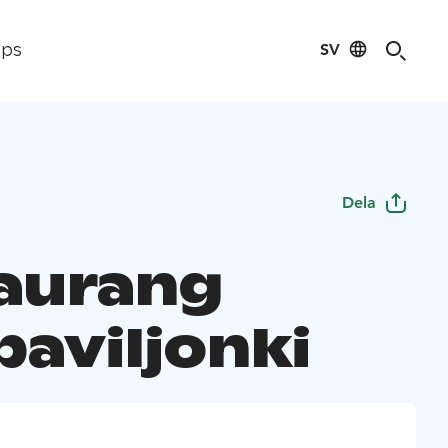
SV
ips
Dela
aurang
paviljonki