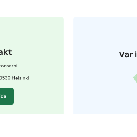
akt
Var 
konserni
0530 Helsinki
ida