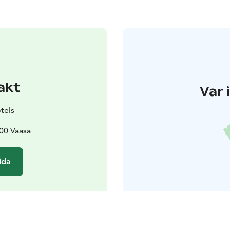
akt
Var 
tels
00 Vaasa
ida