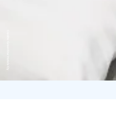
Credits:
GreenStar Hotels Oy