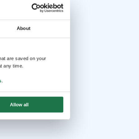
About
that are saved on your
t any time.
s
.
Allow all