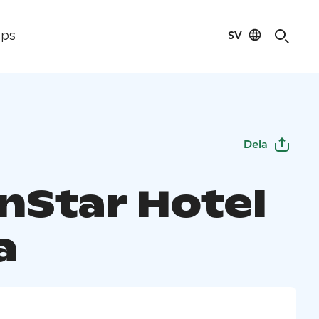
SV
ips
Dela
nStar Hotel
a