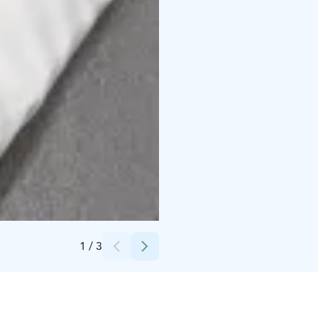
Credits:
GreenStar Hotels Oy
1
/
3