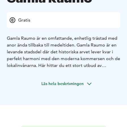
Gratis
Gamla Raumo är en omfattande, enhetlig trästad med
anor ända tillbaka till medeltiden. Gamla Raumo är en
levande stadsdel där det historiska arvet lever kvar i
perfekt harmoni med den moderna kommersen och de
lokalinvånarna. Här hittar du ett stort utbud av
högkvalitativa kaféer, restauranger och charmiga små
butiker. Den idylliska stämningen kompletteras av
Läs hela beskrivningen
museer, vackra trädgårdar, marknadstorget och den
imponerande medeltida Heliga Korsets kyrka.