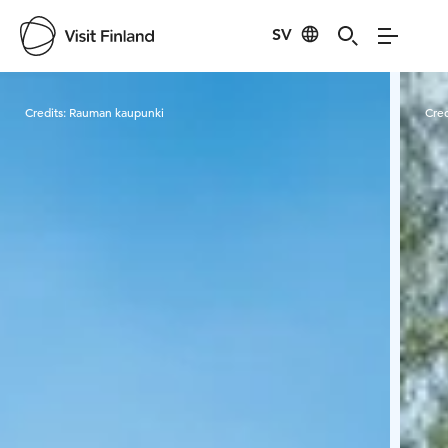
SV
Visit Finland
Credits:
Rauman kaupunki
Cred