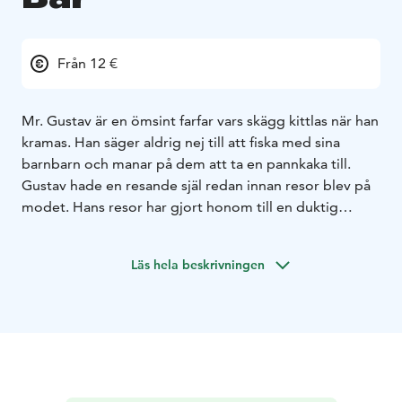
Från 12 €
Mr. Gustav är en ömsint farfar vars skägg kittlas när han
kramas. Han säger aldrig nej till att fiska med sina
barnbarn och manar på dem att ta en pannkaka till.
Gustav hade en resande själ redan innan resor blev på
modet. Hans resor har gjort honom till en duktig
historieberättare, och han kom alltid hem från sina
resor med en kista full av recept. Med tiden har
Läs hela beskrivningen
Gustavs intresse för att resa ut i världen inte minskat,
men han har blivit mer återhållsam. Det viktigaste för
Gustav är något gott att dricka, läcker mat och att ha
sina nära och kära i närheten. Därför tycker han mycket
om att skapa delikatesser åt sina vänner med hjälp av
sina årtionden av kompromisslösa erfarenheter.