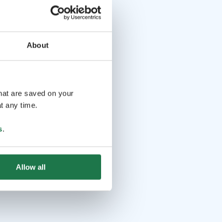
About
that are saved on your
t any time.
s
.
Allow all