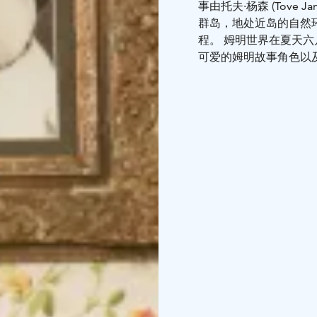
事由托夫·杨森 (Tove J
群岛，地处近岛的自然环境
程。 姆明世界在夏天
可爱的姆明故事角色以
的时刻。