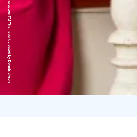
cMoomin Characters TM Themepark created by Dennis Livson