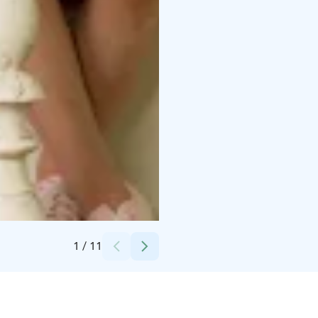
cMoomin Characters TM Themepark created by Dennis Livson
1
/
11