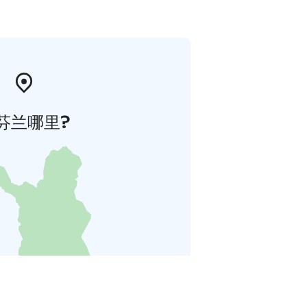
芬兰哪里?