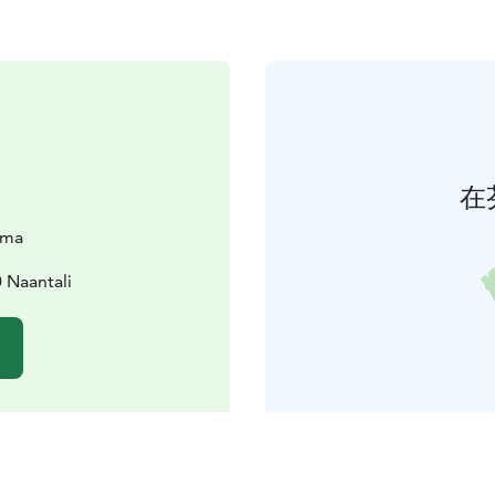
在
lma
 Naantali