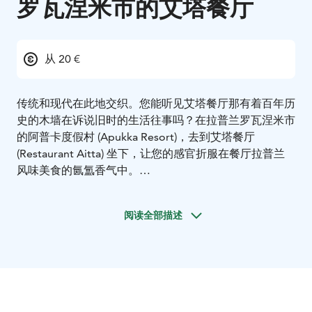
罗瓦涅米市的艾塔餐厅
从 20 €
传统和现代在此地交织。您能听见艾塔餐厅那有着百年历
史的木墙在诉说旧时的生活往事吗？在拉普兰罗瓦涅米市
的阿普卡度假村 (Apukka Resort)，去到艾塔餐厅
(Restaurant Aitta) 坐下，让您的感官折服在餐厅拉普兰
风味美食的氤氲香气中。
您知道吗，阿普卡过去盛产鱼虾，还有一大片长满浆果和
蘑菇的繁茂森林。老酒馆向来自世界各地的旅客开放，在
阅读全部描述
这里，美酒佳酿有求必应。
现今，我们仍然珍视阿普卡古老的传统文化。艾塔餐厅使
用当地食材，融合了北欧风味与现代特色。餐厅的核心烹
具是附带烤炉的大型石质壁炉，这里也是一个品尝美味炖
菜的好地方。在用餐区内，从高大的窗户向外眺望，可以
看见奥尔卡耶尔维 (Olkkajärvi) 湖的美景。艾塔餐厅可招