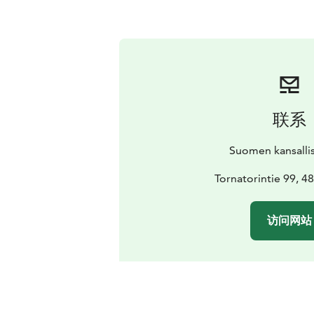
联系
Suomen kansall
Tornatorintie 99, 4
访问网站