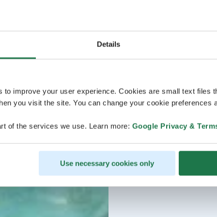
Details
s to improve your user experience. Cookies are small text files 
en you visit the site. You can change your cookie preferences a
rt of the services we use. Learn more:
Google Privacy & Term
Use necessary cookies only