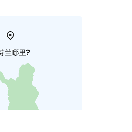
芬兰哪里?