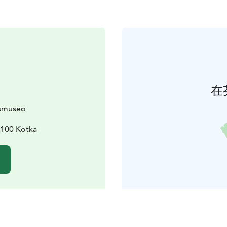
在
ismuseo
8100 Kotka