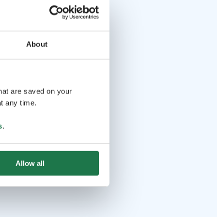
About
that are saved on your
t any time.
s
.
Allow all