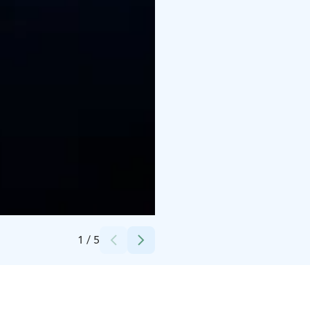
Credits:
Museovirasto
1
/
5