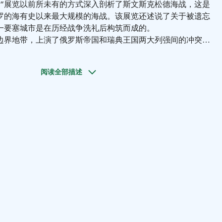
德”展览以前所未有的方式深入剖析了斯文斯克松德海战，这是
罗的海有史以来最大规模的海战。该展览还述说了关于被遗忘
一要塞城市是在历经战争洗礼后构筑而成的。
边界地带，上演了俄罗斯帝国和瑞典王国两大列强间的冲突。
平民百姓交织在一起的命运，惊叹于保存完备的船只残骸以及
行探索 18 世纪 90 年代的事件和人物是如何反映我们当今
阅读全部描述
海事博物馆 (Maritime Museum of Finland) 和屈米
o Museum) 共同筹办。