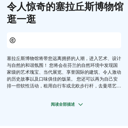
令人惊奇的塞拉丘斯博物馆
逛一逛
塞拉丘斯博物馆将带您远离拥挤的人潮，进入艺术、设计
与自然的和谐氛围！
您将会在芬兰的自然环境中发现国
家级的艺术瑰宝、当代展览、享誉国际的建筑、令人激动
的历史故事以及口味俱佳的饭菜。 您还可以再为自己安
排一些软性活动，租用自行车或北欧步行杆，去曼塔艺术
小镇(Art Town Mänttä) 转一转。 或者，您想去雕塑公园
(Sculpture Park) 吃野餐，或在附近的湖泊里划船吗？ 您
阅读全部描述
可随心选择！ 欢迎您来到芬兰的顶级景点，这里怀揣着
历史之心，为您展现新奇的艺术！