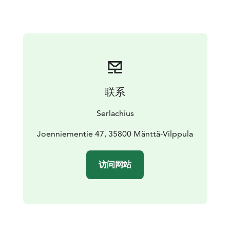
联系
Serlachius
Joenniementie 47, 35800 Mänttä-Vilppula
访问网站