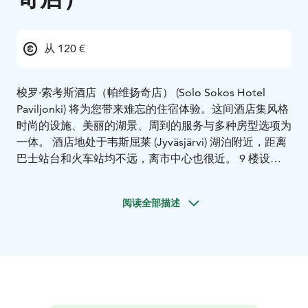
从 120 €
梭罗·索考斯酒店（帕维扬奇店） (Solo Sokos Hotel
Paviljonki) 将为您带来难忘的住宿体验。
这间酒店集风格
时尚的设施、美丽的湖景、周到的服务与多种房型选项为
一体。 酒店地处于韦斯屈莱 (Jyväsjärvi) 湖泊附近，距离
巴士站台和火车站均不远，离市中心也很近。 9 楼设客
用桑拿房和健身房，可欣赏美景。 1 楼有 Trattoria
Aukio 意大利餐厅，食物美味可口。 酒店的早餐将会帮
阅读全部描述
助您开启美好的一天。