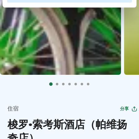
住宿
分享
梭罗·索考斯酒店（帕维扬
奇店）