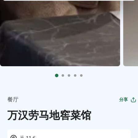
餐厅
分享
万汉劳马地窖菜馆
从 11 €