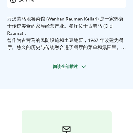
万汉劳马地窖菜馆 (Wanhan Rauman Kellari) 是一家热衷
于传统美食的家族经营产业。餐厅位于古劳马 (Old
Rauma)，
曾作为古劳马的民防设施和土豆地窖，1967 年改建为餐
厅。悠久的历史与传统融合进了餐厅的菜单和氛围里。
Kissan Katto 露台在夏季开放
露台紧邻万汉劳马菜馆，这
阅读全部描述
里阳光充足，可遮风避雨，是休闲娱乐的绝佳场所。如
今，多数人还是会以这家餐厅的旧名称呼露台，即
“Kissan Katto”。“Kissan Katto”也是这座城市夏日夜晚
最受欢迎的聚会场所之一。