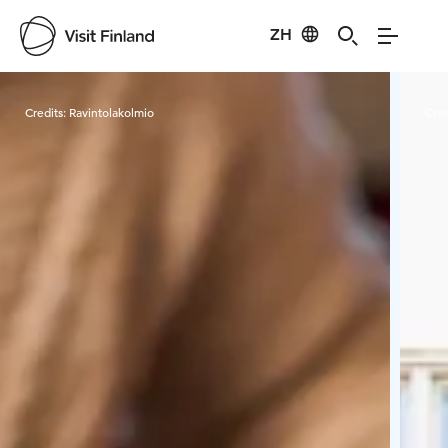
ZH
Visit Finland
Credits:
Ravintolakolmio
Cred