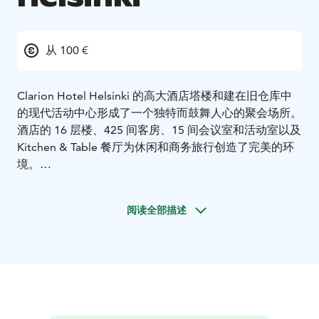
从 100 €
Clarion Hotel Helsinki 的高大酒店塔楼和建在旧仓库中
的现代活动中心形成了一个独特而鼓舞人心的聚会场所。
酒店的 16 层楼、425 间客房、15 间会议室和活动室以及
Kitchen & Table 餐厅为休闲和商务旅行创造了完美的环
境。
Clarion Hotel Helsinki 酒店是赫尔辛基西港色彩缤纷的
城市 Jätkäsaari 区的一部分。赫尔辛基美丽的海景和起重
阅读全部描述
机环绕着酒店，营造出一种通过酒店就能感受到的海洋氛
围。Jätkäsaari 距离赫尔辛基市中心仅一箭之遥。电车线
就在酒店旁边，地铁线距离酒店约有10分钟的步行路
程。