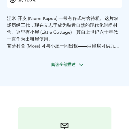
涅米-开皮 (Niemi-Kapee) 一带有各式村舍待租。这片农
场历经三代，现在立志于成为贴近自然的现代化时尚村
舍。这里有小屋 (Little Cottage)，其自上世纪六十年代
一直作为出租屋使用。
苔藓村舍 (Moss) 可与小屋一同出租——两幢房可供九人
入住。此地非常适合与家族成员或好友共度美好时光，或
是与父母辈或儿女辈享受芬兰乡村的静谧生活！小屋仅在
阅读全部描述
气候温暖的夏季开放。在冬季，苔藓村舍可供 6 人入
住。