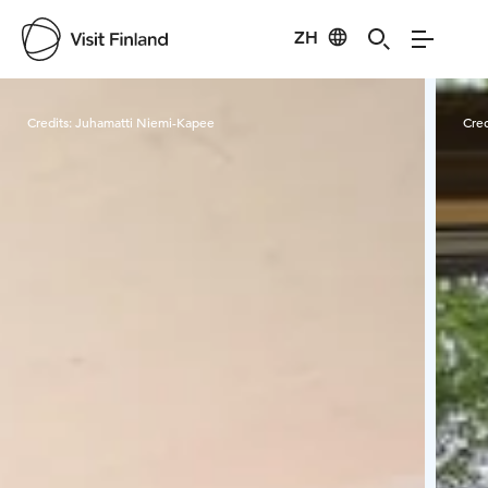
ZH
Visit Finland
Credits:
Juhamatti Niemi-Kapee
Cred