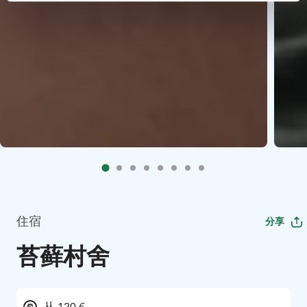
住宿
分享
苔藓村舍
从 120 €