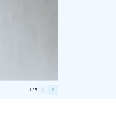
Credits:
Linus Lindholm
1
/
5