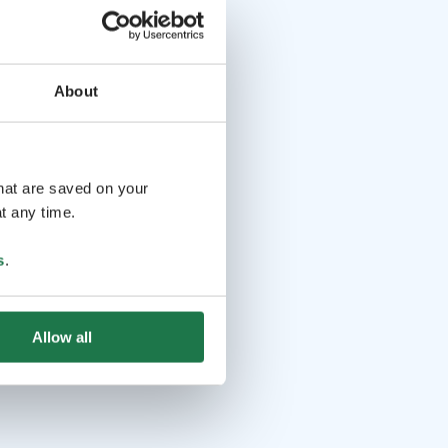
About
that are saved on your
t any time.
s
.
Allow all