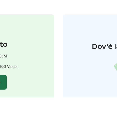
to
Dov'è l
HEJM
5100 Vaasa
o