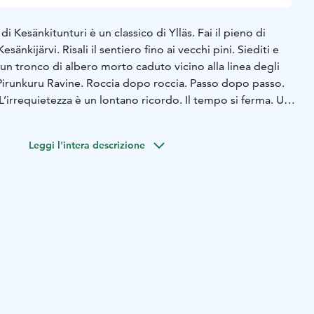
i Kesänkitunturi è un classico di Ylläs. Fai il pieno di
sänkijärvi. Risali il sentiero fino ai vecchi pini. Siediti e
un tronco di albero morto caduto vicino alla linea degli
 Pirunkuru Ravine. Roccia dopo roccia. Passo dopo passo.
’irrequietezza è un lontano ricordo. Il tempo si ferma. Un
antesimo e ti guida fino al rifugio di Tahkokuru. Le fiamme
via del ritorno il tuo passo è leggero. Ideale in estate!
Leggi l'intera descrizione