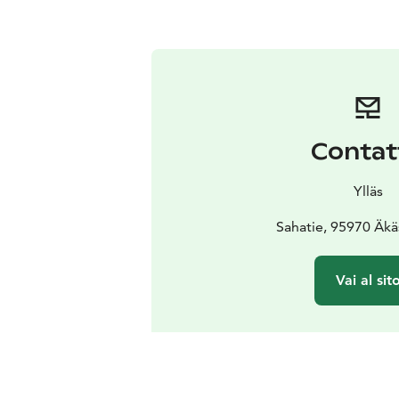
Contat
Ylläs
Sahatie, 95970 Äk
Vai al sit