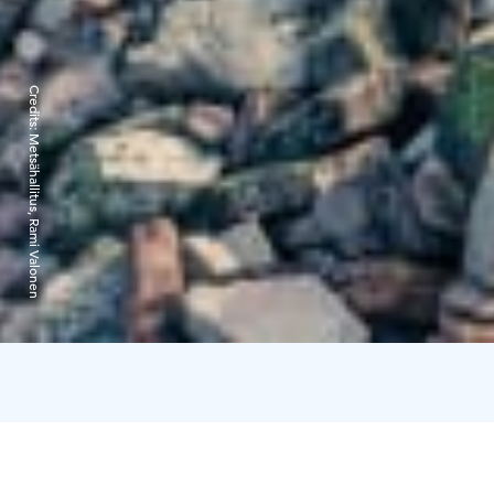
Credits:
Metsähallitus, Rami Valonen