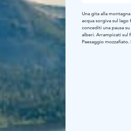
Una gita alla montagna d
acqua sorgiva sul lago Ke
concediti una pausa su 
alberi. Arrampicati sul
Paesaggio mozzafiato. L
corvo vola, rompe l’inc
del falò danzano. Sulla 