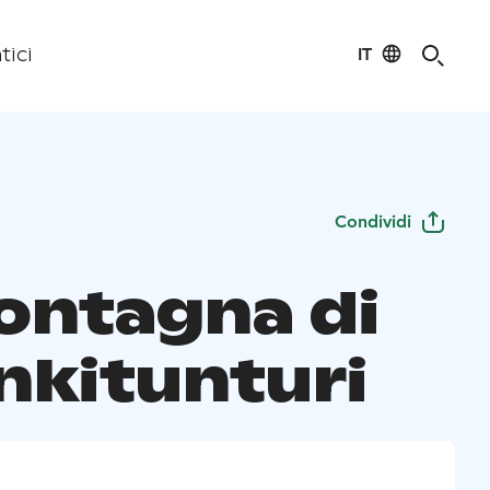
IT
tici
Condividi
ontagna di
nkitunturi