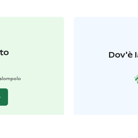
to
Dov'è l
äslompolo
o