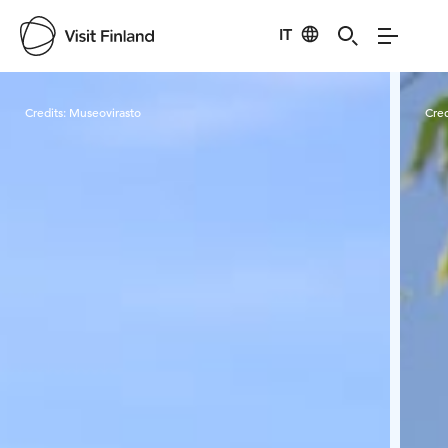
IT
Visit Finland
Credits:
Museovirasto
Cred