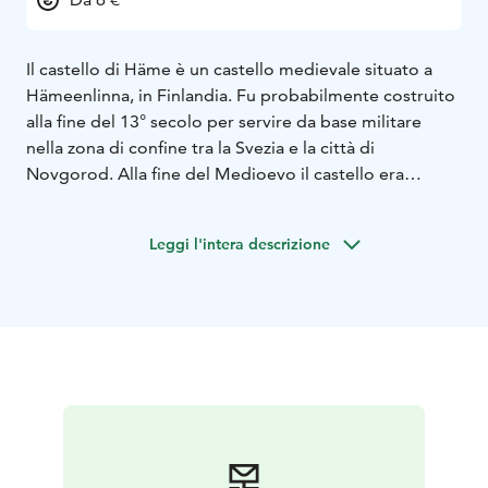
Il castello di Häme è un castello medievale situato a
Hämeenlinna, in Finlandia. Fu probabilmente costruito
alla fine del 13° secolo per servire da base militare
nella zona di confine tra la Svezia e la città di
Novgorod. Alla fine del Medioevo il castello era
governato da alcune delle più influenti casate svedesi,
la Tott, la Sture e la Posse. Oltre al suo status di
Leggi l'intera descrizione
fortezza militare e sede della nobiltà svedese, il
castello è stato utilizzato come prigione ed è
attualmente un museo gestito dal Museo nazionale
della Finlandia. Oggi è una delle principali attrazioni
turistiche della Finlandia meridionale, essendo il centro
della città e un luogo popolare per eventi, tra cui le
fiere rinascimentali.