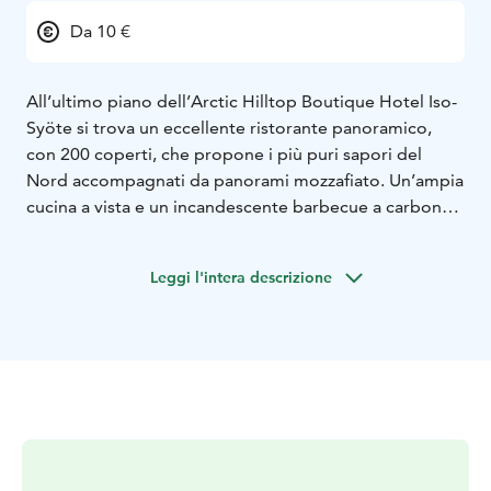
Da 10 €
All’ultimo piano dell’Arctic Hilltop Boutique Hotel Iso-
Syöte si trova un eccellente ristorante panoramico,
con 200 coperti, che propone i più puri sapori del
Nord accompagnati da panorami mozzafiato. Un’ampia
cucina a vista e un incandescente barbecue a carbone
sono il cuore di questo ristorante realizzato con i
tronchi.
Leggi l'intera descrizione
Il menu combina piacevolmente i sapori internazionali
con il meglio della cucina di Syöte. Quindi mettiti
comodo e assapora funghi, bacche e altre prelibatezze
raccolte a mano in questa zona di montagna. La carne
delle renne che vagano per le foreste vicine è una vera
specialità locale.