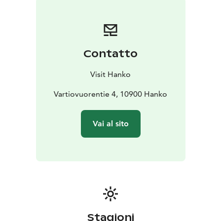
visita guidata privata e scopri la storia
dell’emozionante passato di Hanko, oppure prenota
un cestino da pic-nic e parti per un’escursione nella
natura.
Il luogo ideale per una piccola fuga dalla routine
Contatto
quotidiana - anche in inverno!
Visit Hanko
Vartiovuorentie 4, 10900 Hanko
Vai al sito
Stagioni