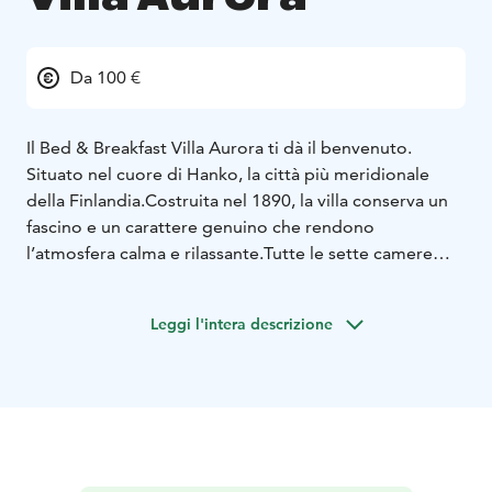
Da 100 €
Il Bed & Breakfast Villa Aurora ti dà il benvenuto.
Situato nel cuore di Hanko, la città più meridionale
della Finlandia.
Costruita nel 1890, la villa conserva un
fascino e un carattere genuino che rendono
l’atmosfera calma e rilassante.
Tutte le sette camere
matrimoniali dispongono di doccia e WC
privati.
Apprezza i tessuti pregiati in colori armonici e
Leggi l'intera descrizione
una fantastica vista sulla famosa area del
parco!
L’ascensore migliora l’accessibilità.
Scegli il tuo
preferito tra i nostri deliziosi menu colazione!
Il Wi-Fi e
il parcheggio sono gratuiti per i nostri ospiti. Tutti i
servizi, i ristoranti, le vie dello shopping e le attività
sono raggiungibili a piedi, mentre il mare e le sue
spiagge sabbiose distano solo pochi passi.
Prenota una