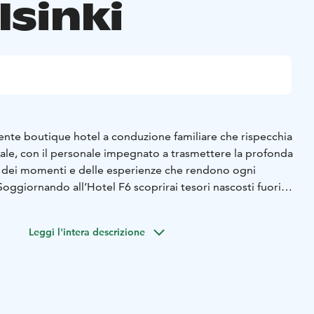
lsinki
iente boutique hotel a conduzione familiare che rispecchia
cale, con il personale impegnato a trasmettere la profonda
 dei momenti e delle esperienze che rendono ogni
Soggiornando all’Hotel F6 scoprirai tesori nascosti fuori
Leggi l'intera descrizione