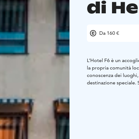
di He
Da 160 €
L’Hotel F6 è un accogl
la propria comunità lo
conoscenza dei luoghi,
destinazione speciale. 
dai sentieri più battuti.