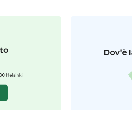
to
Dov'è l
30 Helsinki
o