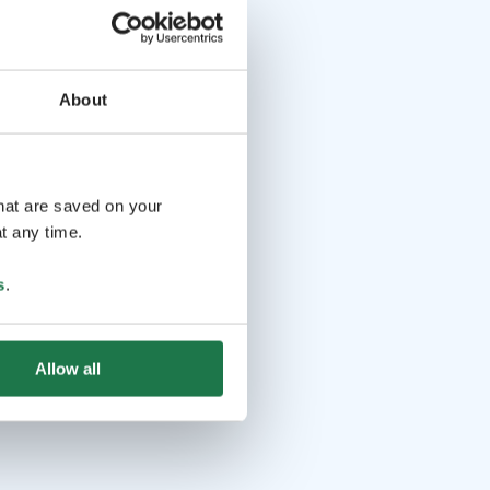
About
that are saved on your
t any time.
s
.
Allow all