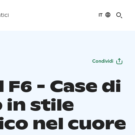
IT
tici
Condividi
 F6 - Case di
 in stile
ico nel cuore