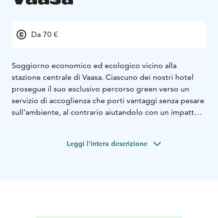
Da 70 €
Soggiorno economico ed ecologico vicino alla
stazione centrale di Vaasa. Ciascuno dei nostri hotel
prosegue il suo esclusivo percorso green verso un
servizio di accoglienza che porti vantaggi senza pesare
sull’ambiente, al contrario aiutandolo con un impatto
positivo. L’hotel conta 98 stanze. È possibile prenotare
separatamente la colazione, il parcheggio e letti
Leggi l'intera descrizione
supplementari per i bambini. Ogni stanza ospita 1-3
persone con la stessa tariffa conveniente