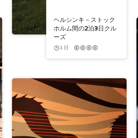
ヘルシンキ－ストック
ホルム間の2泊3日クル
ーズ
3
日