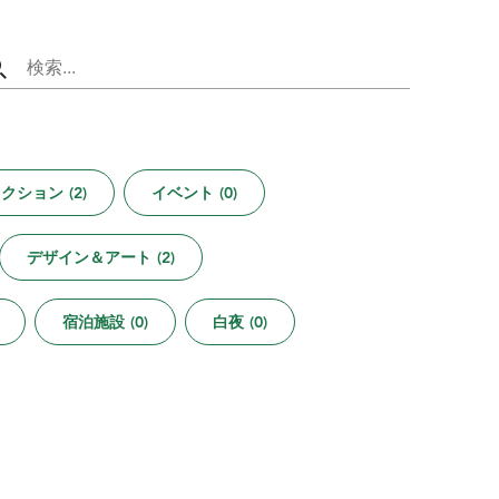
ラクション
(
2
)
イベント
(
0
)
デザイン＆アート
(
2
)
宿泊施設
(
0
)
白夜
(
0
)