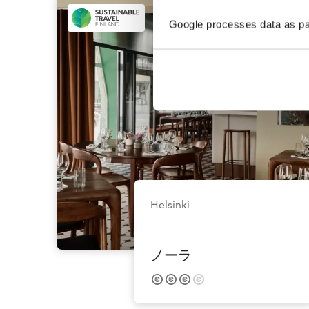
Google processes data as pa
Helsinki
ノーラ