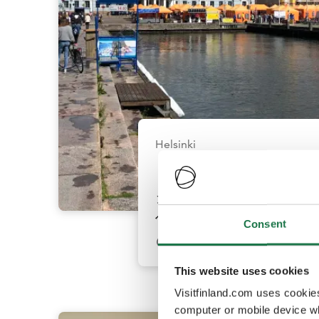
Helsinki
タリンからヘルシンキ
への日帰り旅行
Consent
1
日
This website uses cookies
Visitfinland.com uses cookie
computer or mobile device wh