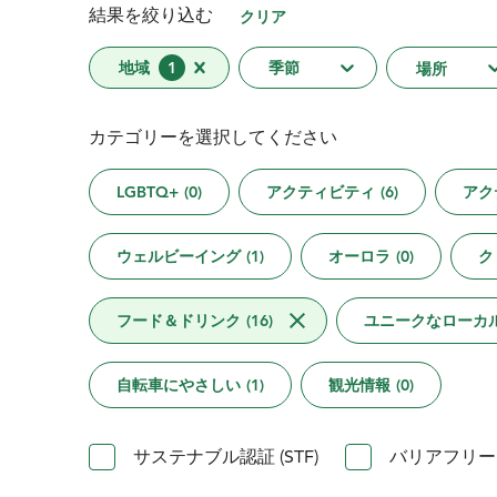
結果を絞り込む
クリア
地域
1
季節
場所
カテゴリーを選択してください
LGBTQ+
(
0
)
アクティビティ
(
6
)
アク
ウェルビーイング
(
1
)
オーロラ
(
0
)
ク
フード＆ドリンク
(
16
)
ユニークなローカ
自転車にやさしい
(
1
)
観光情報
(
0
)
サステナブル認証 (STF)
バリアフリー