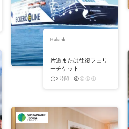
Helsinki
片道または往復フェリ
ーチケット
2
時間