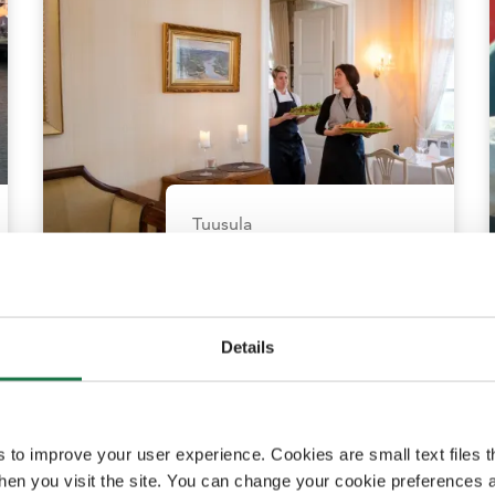
Tuusula
Krapihoviのバンケッ
トテーブル
Details
s to improve your user experience. Cookies are small text files 
en you visit the site. You can change your cookie preferences a