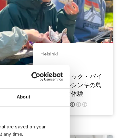
Helsinki
（バルティック・バイ
ツ）– ヘルシンキの島
で味わう食体験
About
210
s
that are saved on your
t any time.