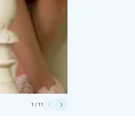
cMoomin Characters TM Themepark created by Dennis Livson
1
/
11