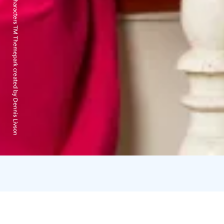
cMoomin Characters TM Themepark created by Dennis Livson