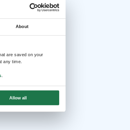
About
that are saved on your
t any time.
s
.
Allow all