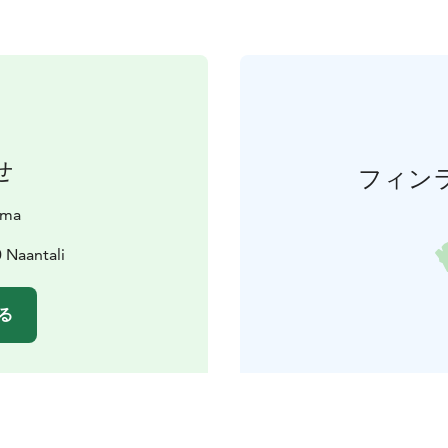
せ
フィン
lma
 Naantali
る