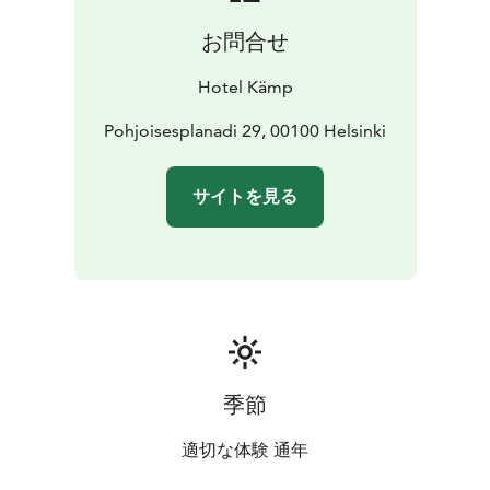
スな要素を維持し、それらをモダンな贅沢の機能と融合
お問合せ
させ、遺産と高い機能性のバランスを取りたいと考えて
います。この思考が、当ホテルでの全体的な体験を最高
Hotel Kämp
のものにしています。
価格は一例であり、毎日ご利用いただけるわけではない
Pohjoisesplanadi 29, 00100 Helsinki
ことにご注意ください。1 泊の料金は、当ホテルのウェ
ブページの予約エンジンでご確認ください。ありがとう
サイトを見る
ございます！
季節
適切な体験 通年