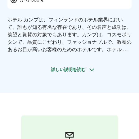
ホテル カンプは、フィンランドのホテル業界におい
て、誰もが知る有名な存在であり、その名声と成功は、
羨望と賞賛の対象でもあります。カンプは、コスモポリ
タンで、品質にこだわり、ファッショナブルで、教養の
あるお目が高いお客様のためのホテルです。ホテル カ
ンプでの宿泊は、年齢や職業に関係なく、ライフスタイ
ルに関係なく、常に最高のものを提供することを期待さ
詳しい説明を読む
れています。
ホテル カンプは、ヘルシンキが国家とヨーロッパの首
都に成長するためのランドマークであると同時に、フィ
ンランドの芸術家、支配層のエリート、知識人の住居と
して利用されてきました。その歴史は彩り豊かで、ヘル
シンキとともに成長し、発展してきたことは確かです。
カンプの豊かで格調高い歴史は、その魂と存在を定義し
続けていますが、一方で、皆様が望むあらゆるモダンな
贅沢とサービスもご提供しています。カンプは、当ホテ
ルと都市の歴史に埋め込まれた多くの伝統的でタイムレ