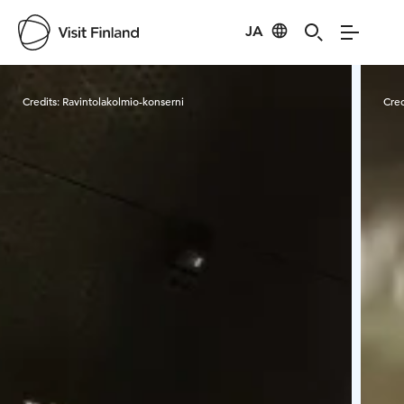
JA
Visit Finland
Credits:
Ravintolakolmio-konserni
Cred