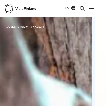
JA
Visit Finland
Credits:
Reindeer Park Kopara
Cred