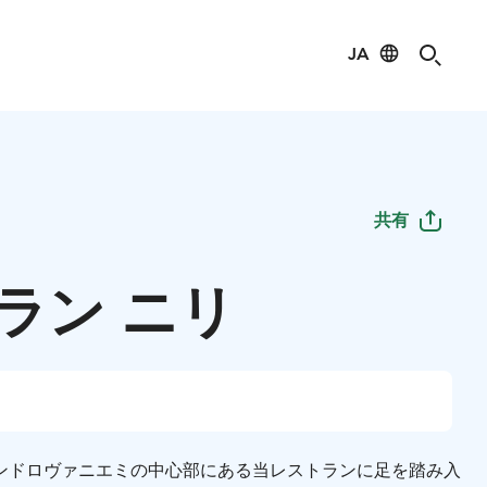
JA
共有
ラン ニリ
ンド
ロヴァニエミの中心部にある当レストランに足を踏み入