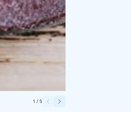
Credits:
Restaurant Nili
1
/
5