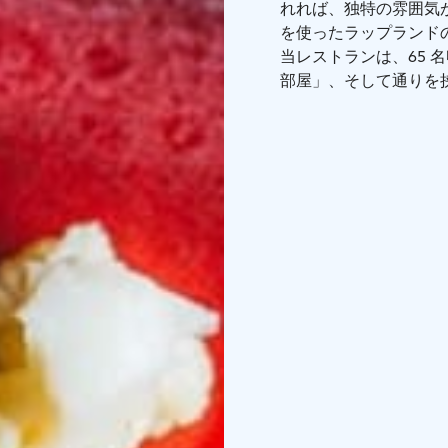
れれば、独特の雰囲気
を使ったラップランド
当レストランは、65 
部屋」、そして通りを挟
構成されています。
家
トナカイの角、トナカ
レストラン ニリは、
ーに近いロケーション
す。当店は、ラップラ
から最後まで心をこめ
ニリは 15 年以上の
理のレストランとなり
また、レストランやサ
「ニリ（nili）」と
に高く積み上げられた
ようこそ、ラップラン