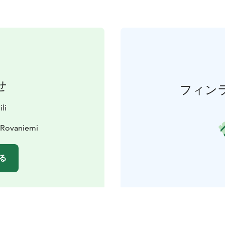
せ
フィン
li
 Rovaniemi
る