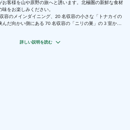
がお客様を山や原野の旅へと誘います。北極圏の新鮮な食材
の味をお楽しみください。
名収容のメインダイニング、20 名収容の小さな「トナカイの
んだ向かい側にある 70 名収容の「ニリの巣」の 3 室から
具は本物のラップランドの手工芸品で、ラップランドの木、
イの革などの素材がデザインに大きく反映されています。
詳しい説明を読む
ロヴァニエミの中心部に位置し、ホテルやサファリカンパニ
で、ラップランドの料理と温かい雰囲気をご提供していま
ンドとフィンランドの純粋な食材を基本に、キッチンで最初
て調理しています。
歴史の中で、伝説的な世界で最もよく知られたラップランド料
ました。
ービスのカテゴリで何度も受賞歴があります。
は、ラップランドの古い食料貯蔵庫のことで、木の切り株の上
ものです。
ドの魅惑を体験してください！