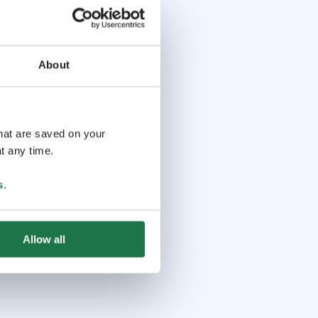
About
that are saved on your
t any time.
s
.
Allow all