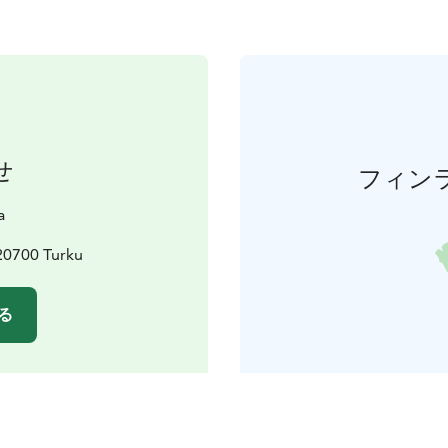
せ
フィン
a
20700 Turku
る