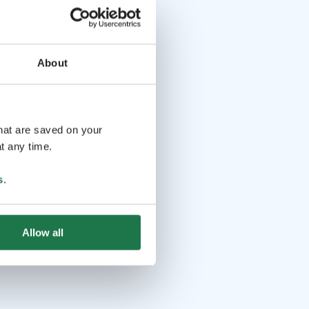
About
that are saved on your
t any time.
s
.
Allow all