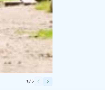
Credits:
TMK
1
/
5