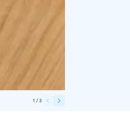
Credits:
Finlandia-talo Oy
1
/
3