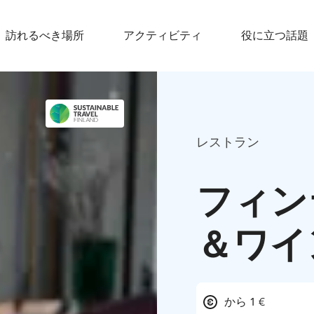
訪れるべき場所
アクティビティ
役に立つ話題
レストラン
フィン
＆ワイ
から 1 €