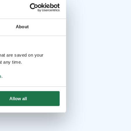
About
that are saved on your
t any time.
s
.
Allow all