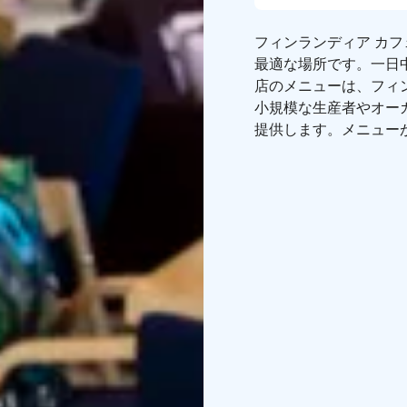
フィンランディア カ
最適な場所です。一日
店のメニューは、フィ
小規模な生産者やオー
提供します。メニュー
ンド料理をご提供しま
また、街の中心部のロ
ーキングに最適です。
ガラス張りの壁やサマ
す。
フィンランディア
他、平日のランチや仕
ルのアルヴァ・アアル
アは、サーキュラーエ
する美術展まで、様々
お楽しみください。