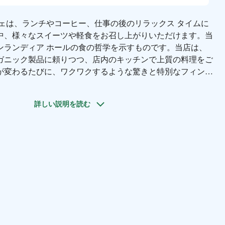
フェは、ランチやコーヒー、仕事の後のリラックス タイムに
中、様々なスイーツや軽食をお召し上がりいただけます。当
ンランディア ホールの食の哲学を示すものです。当店は、
ガニック製品に頼りつつ、店内のキッチンで上質の料理をご
が変わるたびに、ワクワクするような驚きと特別なフィンラ
す。
ケーションのため、友人との待ち合わせや同僚とのネットワ
詳しい説明を読む
路面に面しており、トーロ湾側からのアクセスも容易です。
ーテラスからは、湾の感動的な景色を眺めることができま
 カフェの料理は季節によって異なり、カフェ スイーツの
事帰りの食事もご提供しています。
フィンランディア ホー
トの家具を使用したスタイリッシュで居心地の良いインテリ
コノミーの精神に則っています。また、音楽の夕べから変化
なイベントを開催しています。自分のための時間を大切に、