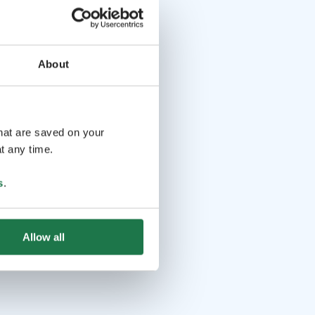
About
that are saved on your
t any time.
s
.
Allow all