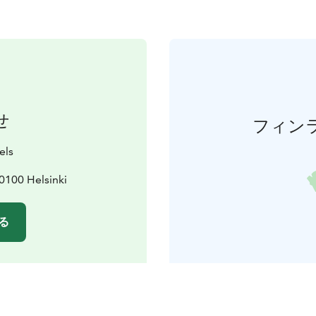
せ
フィン
els
0100 Helsinki
る