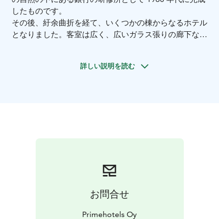
したものです。
その後、紆余曲折を経て、いくつかの棟からなるホテル
となりました。客室は広く、広いガラス張りの廊下など
の興味深い建築的特徴が当時を伝え続けています。室内
照明や暖炉、オリジナルの木造天井構造など、60 年代
詳しい説明を読む
当時の逸品が数多く残されています。
ランタプイストの魅力は、美しい自然環境の中にあるこ
とです。大きな窓からは、現地の自然や海を一望するこ
とができます。それでも、ヘルシンキ中心部までのアク
セスは非常に良いのです。
お問合せ
Primehotels Oy