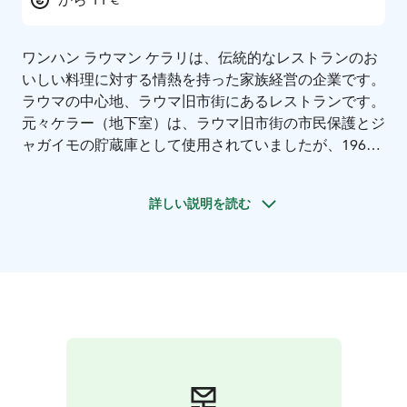
ワンハン ラウマン ケラリは、伝統的なレストランのお
いしい料理に対する情熱を持った家族経営の企業です。
ラウマの中心地、ラウマ旧市街にあるレストランです。
元々ケラー（地下室）は、ラウマ旧市街の市民保護とジ
ャガイモの貯蔵庫として使用されていましたが、1967
年にレストランに生まれ変わりました。長い歴史と伝統
は、メニューと雰囲気の両方に強く関わっています。
詳しい説明を読む
キッサン カットの夏のご招待（テラス）
日当たりがよ
く、風も遮られるため、ワンハ ラウマのすぐそばで楽
しい夜のひとときを過ごすことができます。このテラス
は、昔の店名にちなんで、今でも多くの人が「キッサン
カット」と呼んでいます。夏の夜、街の待ち合わせ場所
として人気なのが「キッサン カット」です。