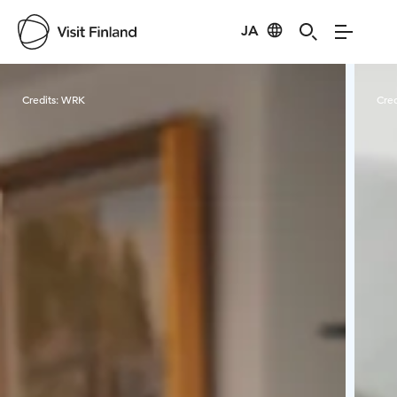
JA
Visit Finland
Credits:
WRK
Cred