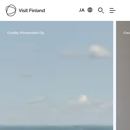
JA
Visit Finland
Credits:
Primehotels Oy
Cred