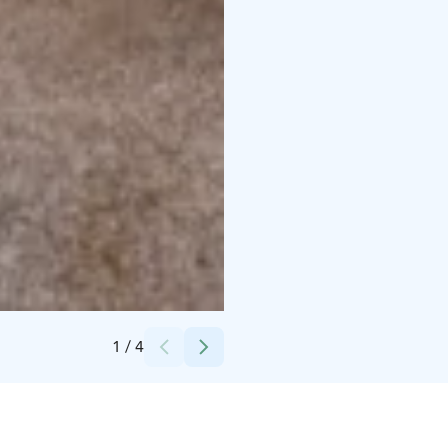
Credits:
Harri Tarvainen
1
/
4