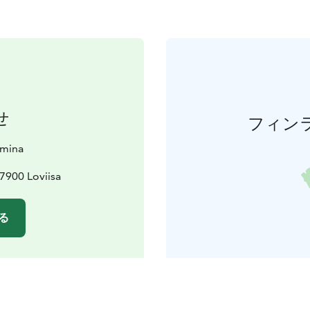
せ
フィン
amina
7900 Loviisa
る