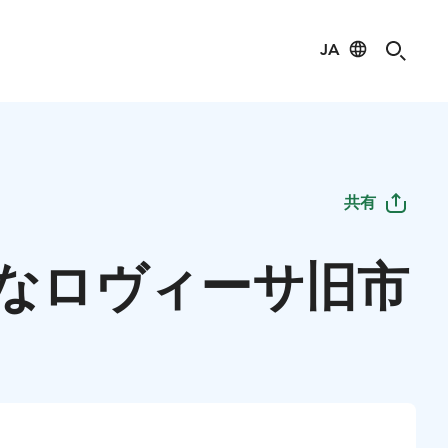
JA
共有
なロヴィーサ旧市