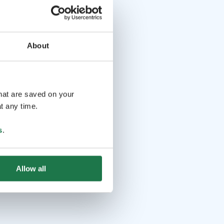
About
that are saved on your
t any time.
s
.
Allow all