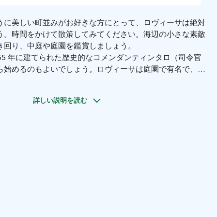
うに美しい町並みがお好きな方にとって、ロヴィーサは絶対
う。時間をかけて散策してみてください。海辺の小さな素敵
き回り、中庭や庭園を鑑賞しましょう。
55 年に建てられた歴史的なコメンダンティンタロ（司令官
ら始めるのもよいでしょう。ロヴィーサは庭園で有名で、毎
くりと観察することができるイベントが開催されています。
すぎて行けない場所はありません。美しいカッペリンプイス
詳しい説明を読む
散策し、歴史的なエーレンスヴァルド トレイルを歩き、ロ
会うガルニソン公園でロヴィーサ要塞を探検しましょう。
するまでに、あなたは既にこの公園にまつわる物語を察した
ンランドを代表する作曲家ジャン・シベリウスは、幼い頃、
ねていました。彼はロヴィーサで「クレルヴォ交響曲」を作
も古い建物の一つで、現在でも様々なイベントやお祭りに使
ネでコンサートを開催しました。
訪問者を迎える荘厳なロヴィーサ教会は、ミュッリュハルユ
めのランドマークにもなっています。地元の人に人気のある
ョギングコースで、のどかな旧市街の向こうにフィンランド