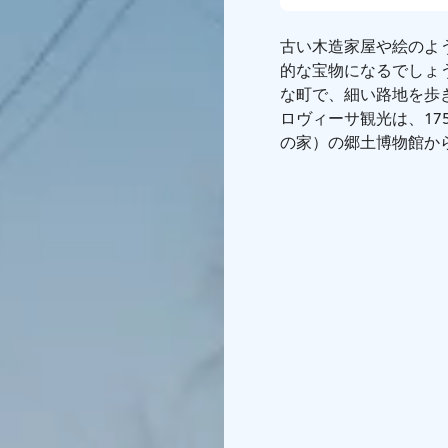
古い木造家屋や絵のよ
的な宝物になるでしょ
な町で、細い路地を歩
ロヴィーサ観光は、17
の家）の郷土博物館か
年、庭園を訪れてじっ
この小さな町には、遠
ト（チャペル公園）を
ヴィーサの川と湾が出
シベリウス公園に到着
かもしれません。フィ
ロヴィーサの祖母を訪
曲し、ロヴィーサで最
われているセルラフオ
町の入り口ですべての
の自然遊歩道に入るた
ハイキングコースやジ