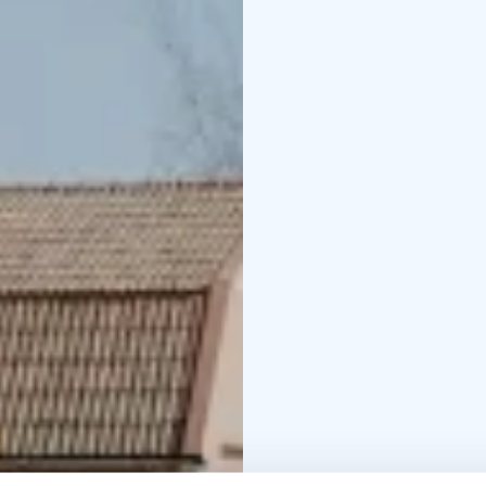
湾の素晴らしい景色が広
に一つしかない展望台
美しい海の景色を眺め
お腹が空いたら、ロヴ
設があります。例えば
し、翌日から海辺で過