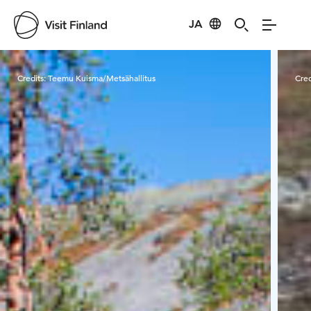
JA
Visit Finland
Credits:
Teemu Kuisma/Metsähallitus
Cred