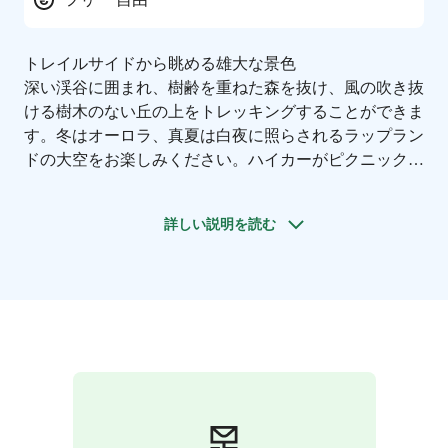
トレイルサイドから眺める雄大な景色
深い渓谷に囲まれ、樹齢を重ねた森を抜け、風の吹き抜
ける樹木のない丘の上をトレッキングすることができま
す。冬はオーロラ、真夏は白夜に照らされるラップラン
ドの大空をお楽しみください。ハイカーがピクニックに
立ち寄ると、まるで魔法にかかったように人懐っこいア
カオカケスが森から現れます。かつてこの地に住んでい
詳しい説明を読む
た森のサーミ人が神聖視していた絵のような絶景をお楽
しみください。公園内の二つの有名な山、ピュハとルオ
スト（いずれも快適なリゾート地からアクセス可能な距
離にあります）を結ぶ壮大な遊歩道。渡航先のルールを
必ずご確認の上、お出かけください。
国立公園は、自然
保護の観点から、生物多様性を保護し、人々が自然の中
で楽しみ、憩うことができるようにすることを重要な任
務とする自然保護区です。フィンランドのすべての国立
公園は、メッツァハリトゥス（Metsähallitus）が管理し
ています。