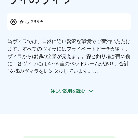
から 385 €
当ヴィラでは、自然に近い贅沢な環境でご宿泊いただけ
ます。すべてのヴィラにはプライベートビーチがあり、
ヴィラからは湖の全景が見えます。森と釣り場が目の前
に。各ヴィラには 4～6 室のベッドルームがあり、合計
16 棟のヴィラをレンタルしています。
ホテル オラヴィ アパートメンツでは、年間を通してガ
イド付きの自然アクティビティーやサファリを開催して
詳しい説明を読む
います。オラヴィ村には、レンタルハウス、レセプショ
ン、レストラン ルーキンランタ、オラヴィ村ショッ
プ、ゲスト ハーバーがあります。 ガイド付きフィッシ
ングとレイク サファリでは、ガイドがヴィラの桟橋に
直接お迎えにあがります！
アクセシビリティ: 各ヴィラのエントランスはバリアフ
リーで階下への移動が可能です。詳細は各ヴィラの説明