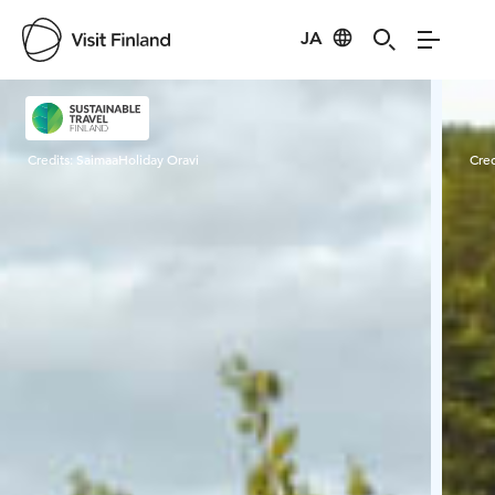
JA
Visit Finland
Credits:
SaimaaHoliday Oravi
Cred