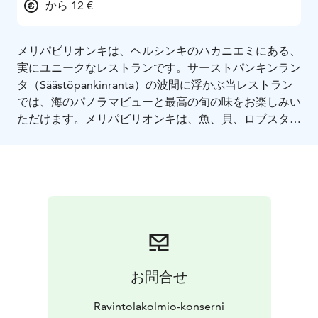
から 12 €
メリパビリオンキは、ヘルシンキのハカニエミにある、
実にユニークなレストランです。サーストパンキンラン
タ（Säästöpankinranta）の波間に浮かぶ当レストラン
では、海のパノラマビューと最高の旬の味をお楽しみい
ただけます。メリパビリオンキは、魚、貝、ロブスター
の自家水槽を持つシーフードのスペシャリストです。魚
介類中心のレストランですが、肉料理や野菜料理もあり
ます。
お問合せ
Ravintolakolmio-konserni