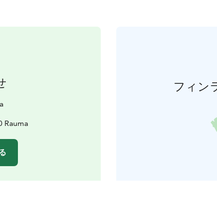
せ
フィン
a
00 Rauma
る