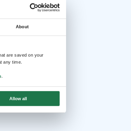
About
that are saved on your
t any time.
s
.
Allow all