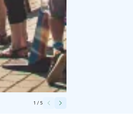
Credits:
Rauman kaupunki
1
/
5