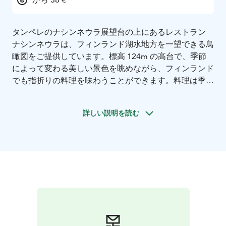
タンペレのナシンネウラ展望台の上にあるレストラン
ナシンネウラは、フィンランド湖水地方を一望できる鳥
瞰図をご提供しています。標高 124m の高台で、季節
によって変わる美しい景色を眺めながら、フィンランド
でも指折りの料理を味わうことができます。料理は季節
や地元産の素材にこだわり、メニューは一年を通して定
期的に変わります。フィンランドの新鮮な食材は、地元
詳しい説明を読む
のシェフによって素晴らしい料理に生まれ変わります。
ナシンネウラでは、どのテーブルもベスト テーブルで
す。お食事をしながらレストランがゆっくりと回転する
ので、タンペレの隅々まで見ることができます。特に週
末や祝日は満席になることが多いので、余裕を持っての
ご予約をおすすめします。