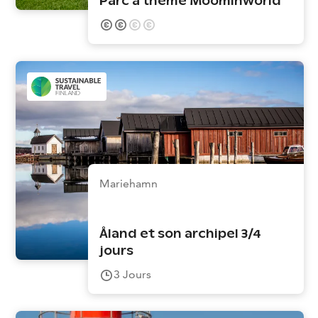
Parc à thème Moominworld
Mariehamn
Åland et son archipel 3/4
jours
3
Jours