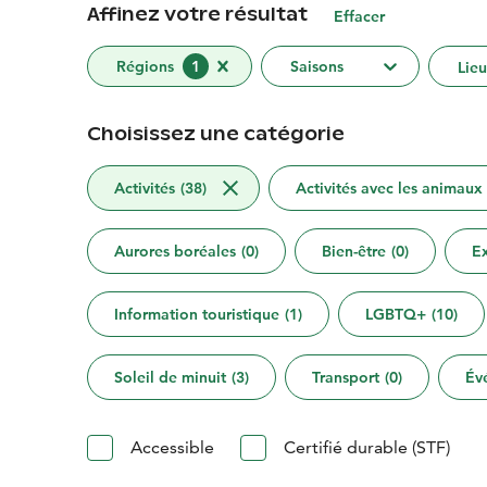
Affinez votre résultat
Effacer
Régions
1
Saisons
Lie
Choisissez une catégorie
Activités
(
38
)
Activités avec les animaux
Aurores boréales
(
0
)
Bien-être
(
0
)
Ex
Information touristique
(
1
)
LGBTQ+
(
10
)
Soleil de minuit
(
3
)
Transport
(
0
)
Év
Accessible
Certifié durable (STF)