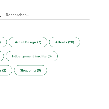
)
Art et Design
(
7
)
Attraits
(
20
)
Hébergement insolite
(
0
)
a
(
2
)
Shopping
(
0
)