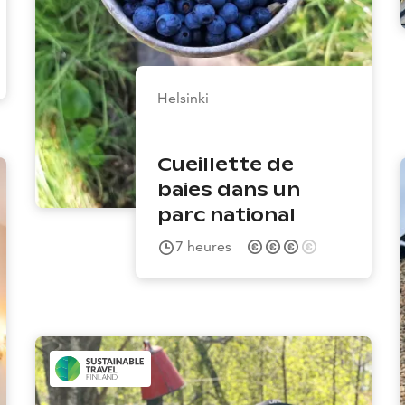
Helsinki
Cueillette de
baies dans un
parc national
7
heures