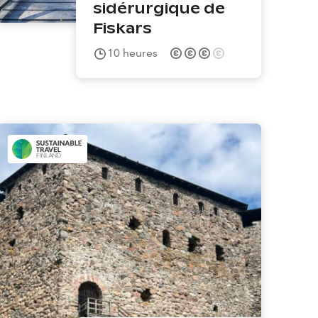
sidérurgique de
Fiskars
10
heures