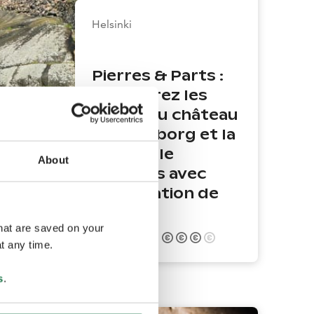
Helsinki
Pierres & Parts :
Découvrez les
ruines du château
de Raseborg et la
vieille ville
About
d’Ekenäs avec
dégustation de
pizza
that are saved on your
7
heures
t any time.
s
.