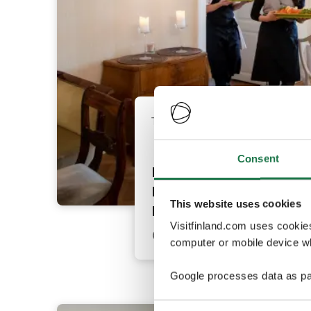
Tuusula
Consent
La table de
banquet du
This website uses cookies
Krapihovi
Visitfinland.com uses cookie
computer or mobile device wh
Google processes data as pa