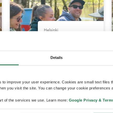
Helsinki
Baltic Bites –
Expérience
Details
gastronomique
sur une île à
Helsinki
s to improve your user experience. Cookies are small text files 
210
Mins
en you visit the site. You can change your cookie preferences a
rt of the services we use. Learn more:
Google Privacy & Term