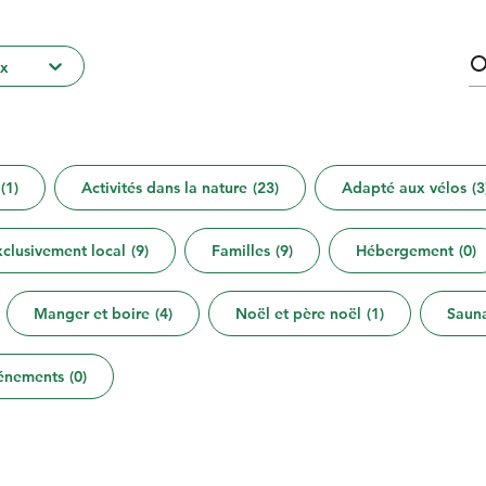
ux
(
1
)
Activités dans la nature
(
23
)
Adapté aux vélos
(
3
clusivement local
(
9
)
Familles
(
9
)
Hébergement
(
0
)
Manger et boire
(
4
)
Noël et père noël
(
1
)
Saun
énements
(
0
)