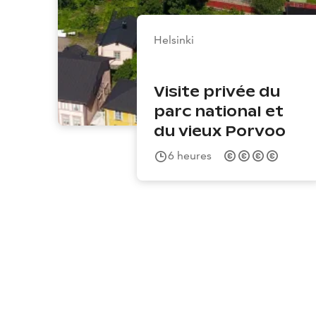
Helsinki
Visite privée du
parc national et
du vieux Porvoo
6
heures