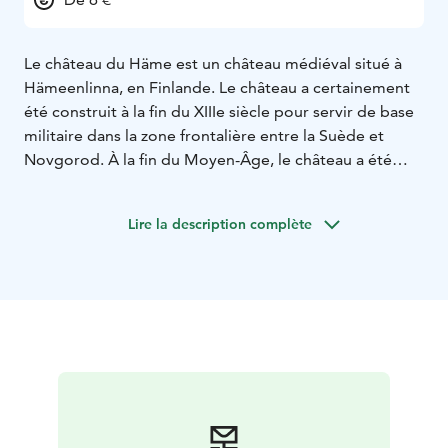
Le château du Häme est un château médiéval situé à
Hämeenlinna, en Finlande. Le château a certainement
été construit à la fin du XIIIe siècle pour servir de base
militaire dans la zone frontalière entre la Suède et
Novgorod. À la fin du Moyen-Âge, le château a été
gouverné par quelques-unes des familles suédoises les
plus influentes, les Tott, les Sture et les Posse. Outre
Lire la description complète
son statut de forteresse militaire et de résidence de la
noblesse suédoise, le château a aussi servi de prison et
abrite actuellement un musée géré par le Musée
national de Finlande. Pièce maîtresse de la ville et site
culturel très prisé, notamment pour des fêtes
médiévales, le château est l’une des principales
attractions touristiques du sud de la Finlande.