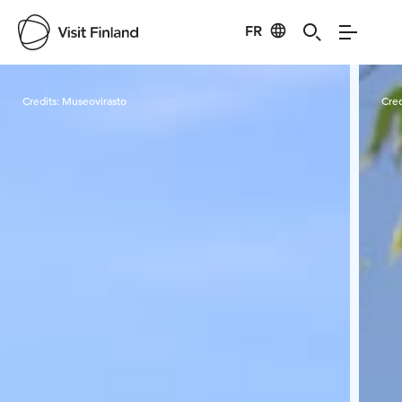
FR
Visit Finland
Credits:
Museovirasto
Cred