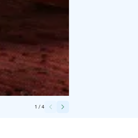
Credits:
SantaPark Arctic World
1
/
4