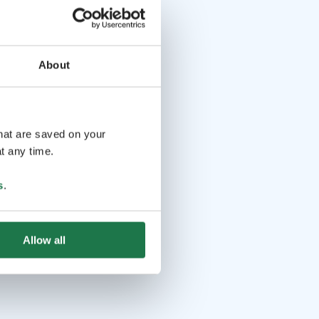
About
that are saved on your
t any time.
s
.
Allow all