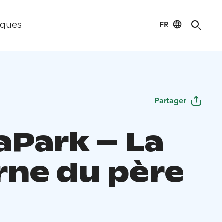
FR
iques
Partager
aPark – La
rne du père