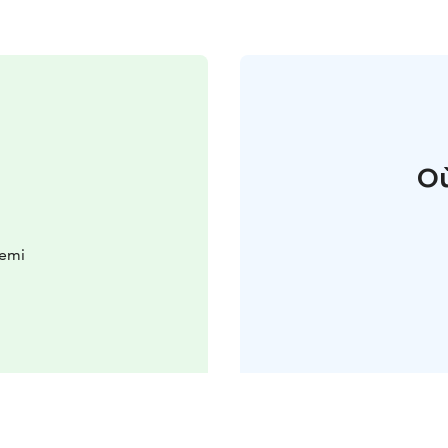
Où
iemi