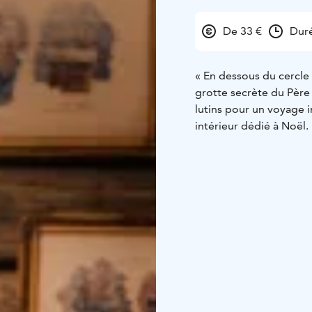
De 33 €
Duré
« En dessous du cercle 
grotte secrète du Père 
lutins pour un voyage 
intérieur dédié à Noël.