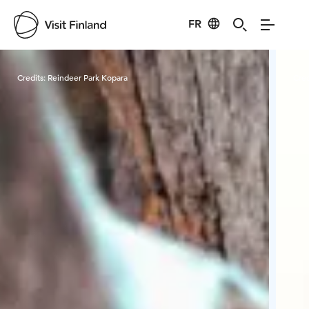
FR
Visit Finland
Credits:
Reindeer Park Kopara
Cred